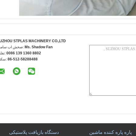
UZHOU STPLAS MACHINERY CO.,LTD
Ms. Shadow Fan
تماس با شخص
0086 139 1360 8802
تلفن
86-512-58288488
فکس
پاره پاره کننده ماشین
دستگاه بازیافت پلاستیکی