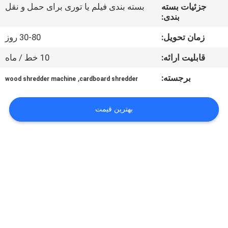
تور
جزئیات بسته
بسته بندی فیلم یا توری برای حمل و نقل
بندی:
کارخانه
زمان تحویل:
30-80 روز
کنترل
قابلیت ارائه:
10 خط / ماه
کیفیت
برجسته:
,
wood shredder machine
cardboard shredder
با
بهترین قیمت
ما
تماس
بگیرید
درخواست
نقل
قول