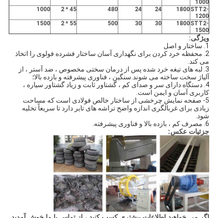
1000
1000
45 * 2
480
24
24
1800
STT2-
1200
1500
55 * 2
500
30
30
1800
STT2-
1500
ویژگی:
1. ساختار و اصل
2. محفظه خرد کردن برای نگهداری آسان ساختار فشرده فولوی را اتخاذ
می کند.
3. لبه های تیغه خرد شده پس از درمان سختی مخصوص ، ضد آستر ، از
آلیاژ سخت ساخته می شوند.سنگین ، فناوری پیشرفته و بازده بالا؛
4. دستگاه دارای سر و صدای کم ، گشتاور ثابت و زیاد گشتاور سیاره ،
کاربری آسان و ایمن است.
5- صفحه نمایش چرخشی از ساختار خالص فولادی است که مساحت
زیادی برای غربالگری اندازه واضح تراشه های تایر دارد تا سریعاً تخلیه
شود.
6. مصرف کم ، بازده بالا و فناوری پیشرفته.
جزئیات عکس:
اگر می خواهید اطلاعات بیشتری کسب کنید ، از تماس با ما خوش آمدید.