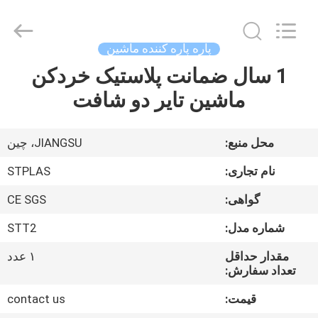
2026
SUZHOU
STPLAS
MACHINERY
CO.,LTD.
پاره پاره کننده ماشین
All
Rights
Reserved.
1 سال ضمانت پلاستیک خردکن
صفحه
ماشین تایر دو شافت
اصلی
محصولات
محل منبع:
JIANGSU، چین
نام تجاری:
STPLAS
فیلم
گواهی:
CE SGS
های
شماره مدل:
STT2
درباره
مقدار حداقل
۱ عدد
تعداد سفارش:
ما
قیمت:
contact us