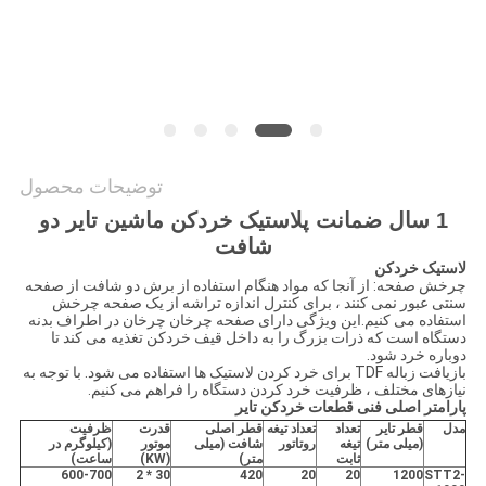
COMPANY
NEWS
نقشه
توضیحات محصول
سایت
1 سال ضمانت پلاستیک خردکن ماشین تایر دو
شافت
لاستیک خردکن
PRIVACY
چرخش صفحه: از آنجا که مواد هنگام استفاده از برش دو شافت از صفحه
سنتی عبور نمی کنند ، برای کنترل اندازه تراشه از یک صفحه چرخش
POLICY
استفاده می کنیم.این ویژگی دارای صفحه چرخان چرخان در اطراف بدنه
دستگاه است که ذرات بزرگ را به داخل قیف خردکن تغذیه می کند تا
دوباره خرد شود.
بازیافت زباله TDF برای خرد کردن لاستیک ها استفاده می شود. با توجه به
نیازهای مختلف ، ظرفیت خرد کردن دستگاه را فراهم می کنیم.
پارامتر اصلی فنی قطعات خردکن تایر
مدل
قطر تایر
تعداد
تعداد تیغه
قطر اصلی
قدرت
ظرفیت
(میلی متر)
تیغه
روتاتور
شافت (میلی
موتور
(کیلوگرم در
ثابت
متر)
(KW)
ساعت)
600-700
30 * 2
420
20
20
1200
STT2-