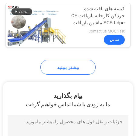
کیسه های بافته شده
24
خردکن کارخانه بازیافت CE
دستگاه فشرده سازی
SGS Ldpe ماشین بازیافت
Contact us MOQ:1set
فیلم پلاستیکی
تماس
بیشتر ببینید
19
اکسترودر پلاستیکی
پیام بگذارید
تک پیچ
ما به زودی با شما تماس خواهیم گرفت