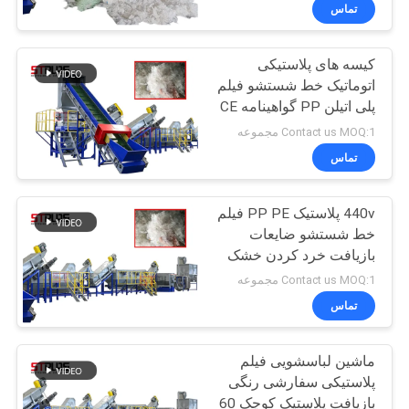
تور
تماس
کارخانه
کیسه های پلاستیکی
64
اتوماتیک خط شستشو فیلم
کنترل
پلی اتیلن PP گواهینامه CE
خط شستشوی PET
کیفیت
ISO SGS 500 کیلوگرم در
Contact us MOQ:1 مجموعه
ساعت
تماس
با
440v پلاستیک PP PE فیلم
ما
خط شستشو ضایعات
تماس
بازیافت خرد کردن خشک
34
کردن تولید
بگیرید
Contact us MOQ:1 مجموعه
تماس
خط شستشو HDPE
درخواست
ماشین لباسشویی فیلم
نقل
پلاستیکی سفارشی رنگی
قول
بازیافت پلاستیک کوچک 60