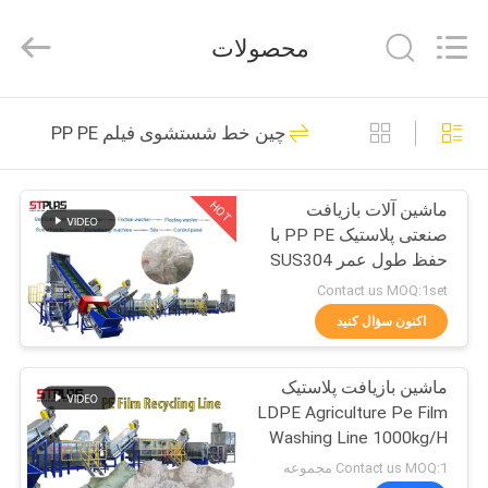
2026
SUZHOU
STPLAS
محصولات
MACHINERY
CO.,LTD.
All
Rights
Reserved.
صفحه
82
چین خط شستشوی فیلم PP PE
اصلی
دستگاه بازیافت
پلاستیک بازیافت
HOT
ماشین آلات بازیافت
محصولات
صنعتی پلاستیک PP PE با
حفظ طول عمر SUS304
فیلم
Contact us MOQ:1set
های
اکنون سؤال کنید
51
دستگاه بازیافت
ماشین بازیافت پلاستیک
درباره
LDPE Agriculture Pe Film
ما
پلاستیکی بازیافت
Washing Line 1000kg/H
Contact us MOQ:1 مجموعه