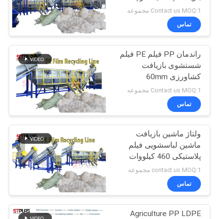
میلی متر
Contact us MOQ:1 مجموعه
تماس
COMPANY
39
NEWS
خط شستشوی فیلم
راندمان PP فیلم PE فیلم
شستشوی بازیافت
PP PE
نقشه
کشاورزی 60mm
1500kg/H
سایت
Contact us MOQ:1 مجموعه
تماس
PRIVACY
ولتاژ ماشین بازیافت
113
POLICY
ماشین لباسشویی فیلم
پلاستیکی 460 کیلووات
پاره پاره کننده ماشین
واحد بازیافت سفارشی
contact us MOQ:1 مجموعه
تماس
Agriculture PP LDPE