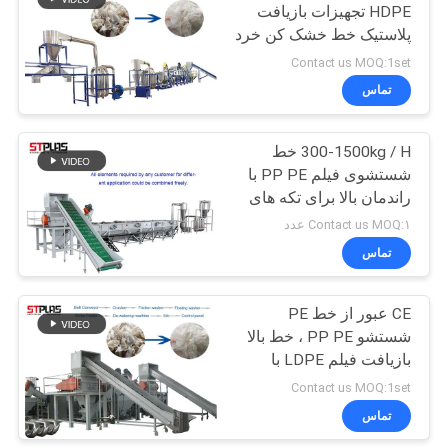
HDPE تجهیزات بازیافت
پلاستیک خط خشک کن خرد
54
کردن ضایعات
Contact us MOQ:1set
دستگاه سنگ شکن
تماس
پلاستیک
300-1500kg / H خط
شستشوی فیلم PP PE با
راندمان بالا برای تکه های
تمیز و خشک
Contact us MOQ:۱ عدد
تماس
6
ماشین Agglomerator
CE عبور از خط PE
شستشو PP PE ، خط بالا
پلاستیک
بازیافت فیلم LDPE با
سرعت بالا
Contact us MOQ:1set
تماس