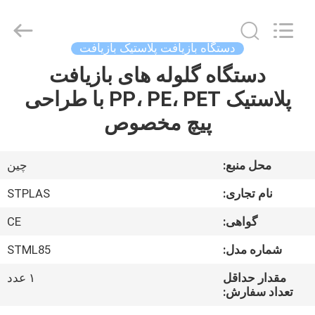
2026
SUZHOU
STPLAS
MACHINERY
CO.,LTD.
دستگاه بازیافت پلاستیک بازیافت
All
Rights
Reserved.
دستگاه گلوله های بازیافت
صفحه
پلاستیک PP، PE، PET با طراحی
اصلی
پیچ مخصوص
محصولات
محل منبع:
چين
فیلم
نام تجاری:
STPLAS
های
گواهی:
CE
شماره مدل:
STML85
درباره
ما
مقدار حداقل
۱ عدد
تعداد سفارش: