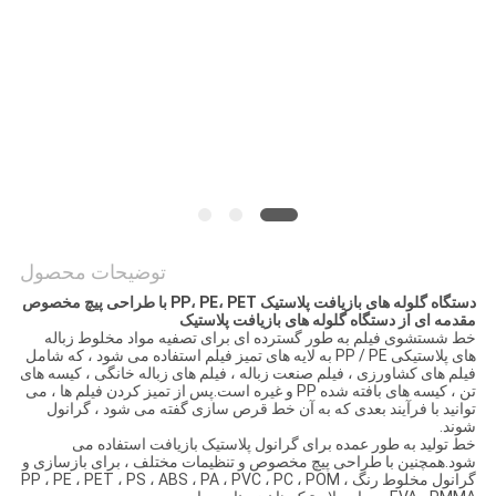
COMPANY
NEWS
نقشه
سایت
توضیحات محصول
PRIVACY
دستگاه گلوله های بازیافت پلاستیک PP، PE، PET با طراحی پیچ مخصوص
POLICY
مقدمه ای از دستگاه گلوله های بازیافت پلاستیک
خط شستشوی فیلم به طور گسترده ای برای تصفیه مواد مخلوط زباله
های پلاستیکی PP / PE به لایه های تمیز فیلم استفاده می شود ، که شامل
فیلم های کشاورزی ، فیلم صنعت زباله ، فیلم های زباله خانگی ، کیسه های
تن ، کیسه های بافته شده PP و غیره است.پس از تمیز کردن فیلم ها ، می
توانید با فرآیند بعدی که به آن خط قرص سازی گفته می شود ، گرانول
شوند.
خط تولید به طور عمده برای گرانول پلاستیک بازیافت استفاده می
شود.همچنین با طراحی پیچ مخصوص و تنظیمات مختلف ، برای بازسازی و
گرانول مخلوط رنگ PP ، PE ، PET ، PS ، ABS ، PA ، PVC ، PC ، POM ،