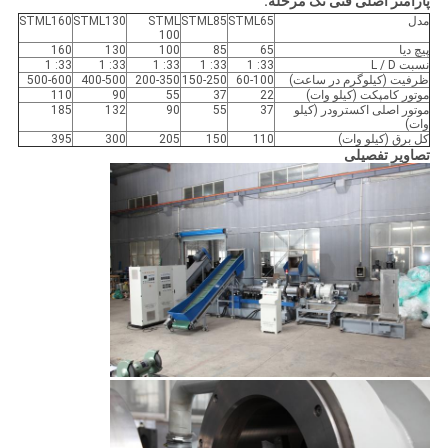
پارامتر اصلی فنی تک مرحله:
مدل
STML65
STML85
STML
STML130
STML160
100
پیچ دیا
65
85
100
130
160
نسبت L / D
33: 1
33: 1
33: 1
33: 1
33: 1
ظرفیت (کیلوگرم در ساعت)
60-100
150-250
200-350
400-500
500-600
موتور کامپکت (کیلو وات)
22
37
55
90
110
موتور اصلی اکسترودر (کیلو
37
55
90
132
185
وات)
کل برق (کیلو وات)
110
150
205
300
395
تصاویر تفصیلی