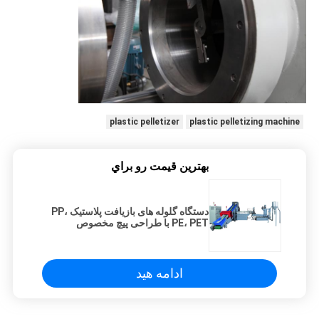
plastic pelletizer
plastic pelletizing machine
بهترين قيمت رو براي
دستگاه گلوله های بازیافت پلاستیک PP،
PE، PET با طراحی پیچ مخصوص
ادامه هید