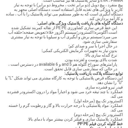
EVA ، PMMA و سایر پلاستیک ها نیز مناسب است.
پیچ منفرد ، پیچ دوبل (دو برابر تخت ، مخروط دو برابر) با توجه به نیاز
کاربر یا ویژگی های تغذیه قابل استفاده است. دستگاه اصلی مجهز به
دستگاه آبگیری است که به طور مستقیم می تواند پلاستیک را با آب ، ساده
و کارآمد پردازش کند.
دستگاه گلوله های بازیافت پلاستیک ویژگی های اصلی:
این خط قرص سازی کشاورزی PE PE از نقاله کمربند تشکیل شده
است.آگلومره؛اکسترودر؛سیستم اگزوز خلاء؛تعویض صفحه؛حلقه آب
می میرد؛سیستم برش و آبگیری آب و سیلویا با توجه به نیاز مشتری
سفارشی سازی شود.
در حال اجرا با سر و صدای کم؛
بدون نیاز به تجهیزات گرمایش الکتریکی کمکی؛
نرخ گندله سازی بالا؛
شدت بالای پوست و لغزنده بودن.
پارامترهای سوراخ گلوله هم 5 and و 6 available در دسترس است ،
در حالی که سفارشی سازی قابل تحقق است.
توابع دستگاه پلاکت بازیافت پلاستیک:
این دستگاه قرص پلاستیکی با توجه به کارگاه مشتری می تواند شکل "L" یا
"U" را نشان دهد.
فیدر نیرو فشرده سازی
عملکرد: با چند تیغه خرد می شود و اجباراً مواد را درون اکسترودر فشرده
می کند.
اکسترودر تک پیچ (مرحله اول):
عملکرد: مواد پلاستیکی با درجه حرارت بالا و گاز و رطوبت گرم را خسته
می کند.
اکسترودر تک پیچ (مرحله دوم)
عملکرد: پلاستیک سازی و فیلتر کردن بیشتر مواد با دمای بالا.
خط گلوله کردن فیلم PP PE