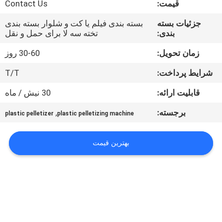
قیمت:
Contact Us
تور
کارخانه
جزئیات بسته
بسته بندی فیلم یا کت و شلوار بسته بندی
بندی:
تخته سه لا برای حمل و نقل
کنترل
زمان تحویل:
30-60 روز
کیفیت
شرایط پرداخت:
T/T
قابلیت ارائه:
30 نیش / ماه
با
برجسته:
,
plastic pelletizer
plastic pelletizing machine
ما
تماس
بهترین قیمت
بگیرید
درخواست
نقل
قول