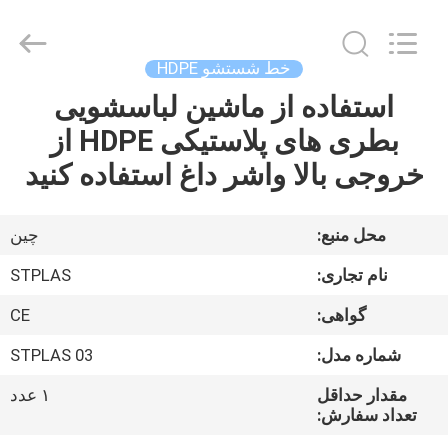
2026
SUZHOU
STPLAS
MACHINERY
CO.,LTD.
خط شستشو HDPE
All
Rights
Reserved.
استفاده از ماشین لباسشویی
صفحه
بطری های پلاستیکی HDPE از
اصلی
خروجی بالا واشر داغ استفاده کنید
محصولات
محل منبع:
چین
فیلم
نام تجاری:
STPLAS
های
گواهی:
CE
شماره مدل:
STPLAS 03
درباره
ما
مقدار حداقل
۱ عدد
تعداد سفارش: