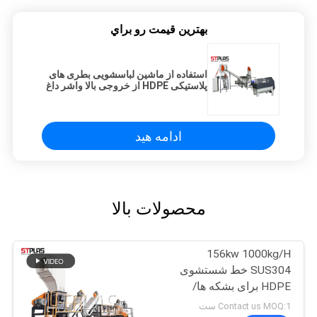
بهترين قيمت رو براي
استفاده از ماشین لباسشویی بطری های
پلاستیکی HDPE از خروجی بالا واشر داغ
استفاده کنید
ادامه هید
محصولات بالا
156kw 1000kg/H
SUS304 خط شستشوی
HDPE برای بشکه ها/
بطری ها/ سبد ها/ بشکه ها
Contact us MOQ:1 ست