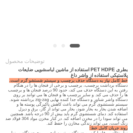
COMPANY
NEWS
نقشه
سایت
توضیحات محصول
بطری PET HDPE
استفاده از
ماشین لباسشویی ضایعات
PRIVACY
پلاستیکی
استفاده از واشر داغ
خط کامل نیاز به دستگاه حذف برچسب و سیستم شستشو گرم است.
POLICY
دستگاه برداشت برچسب، برچسب و برخی از فنجان ها را در هنگام
رفتن به این دستگاه حذف می کند، حدود 90 درصد فنجان ها و برچسب
ها را حذف می کند.
و سایر برچسب ها و فنجان ها می توانند بر روی
دستگاه واشر شناور و دستگاه جدا کننده نهایی zig-zag برداشته شوند.
سیستم شستشوی گرم می تواند باعث کاهش پاکیزگی پوسته ها و
اضافه شدن بخار به بخار شود، بخار می تواند از گاز، برق و دیزل
استفاده کند.
دمای شستشوی گرم باید بیش از 90 درجه باشد.
همچنین
می تواند سودا را در مخزن اضافه کند.
در کنار مخزن مواد 304 فولاد ضد
زنگ است، می تواند زندگی مخازن را حفظ کند.
روند جریان کامل خط:
نوار نقاله → فلزیابکن ← دستگاه مرتب سازی بر روی دستگاه → نوار