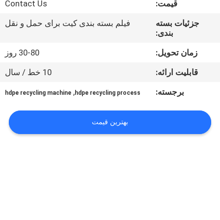
قیمت:
Contact Us
تور
کارخانه
جزئیات بسته
فیلم بسته بندی کیت برای حمل و نقل
بندی:
کنترل
زمان تحویل:
30-80 روز
کیفیت
قابلیت ارائه:
10 خط / سال
برجسته:
,
hdpe recycling machine
hdpe recycling process
با
ما
بهترین قیمت
تماس
بگیرید
درخواست
نقل
قول