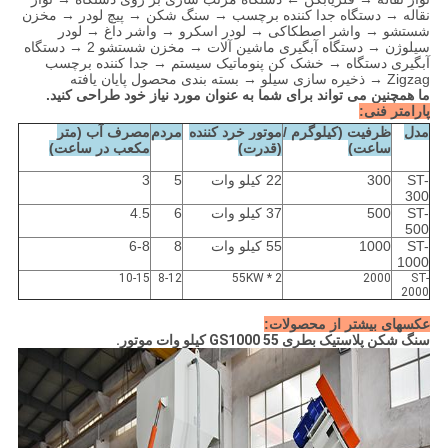
نقاله → دستگاه جدا کننده برچسب → سنگ شکن → پیچ لودر → مخزن
شستشو → واشر اصطکاکی → لودر اسکرو → واشر داغ → لودر
سیلوژن → دستگاه آبگیری ماشین آلات → مخزن شستشو 2 → دستگاه
آبگیری دستگاه → خشک کن پنوماتیک سیستم → جدا کننده برچسب
Zigzag → ذخیره سازی سیلو → بسته بندی محصول پایان یافته
ما همچنین می تواند برای شما به عنوان مورد نیاز خود طراحی کنید.
پارامتر فنی:
مدل
ظرفیت (کیلوگرم /
موتور خرد کننده
مردم
مصرف آب (متر
ساعت)
(قدرت)
مکعب در ساعت)
ST-
300
22 کیلو وات
5
3
300
ST-
500
37 کیلو وات
6
4.5
500
ST-
1000
55 کیلو وات
8
6-8
1000
10-15
8-12
55KW * 2
2000
ST-
2000
عکسهای بیشتر از محصولات:
سنگ شکن پلاستیک بطری GS1000 55 کیلو وات موتور.