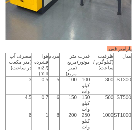
پارامتر فنی:
مدل
ظرفیت
قدرت
متر
مردم
هوا
مصرف آب
(کیلوگرم /
موتور)
مربع
فشرده
(متر مکعب
ساعت)
(متر
(m2 /
در ساعت)
مربع)
min)
3
0.5
5
100
100
300
ST300
کیلو
وات
4.5
0.7
6
150
150
500
ST500
کیلو
وات
6
1
8
200
250
1000
ST1000
کیلو
وات