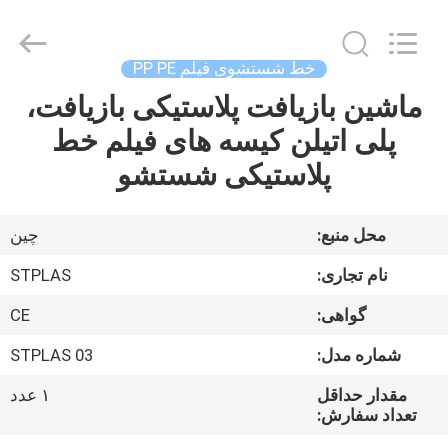
2026
SUZHOU
STPLAS
MACHINERY
CO.,LTD.
خط شستشوی فیلم PP PE
All
Rights
Reserved.
ماشین بازیافت پلاستیکی بازیافت،
صفحه
پلی اتیلن کیسه های فیلم خط
اصلی
پلاستیکی شستشو
محصولات
محل منبع:
چین
فیلم
نام تجاری:
STPLAS
های
گواهی:
CE
شماره مدل:
STPLAS 03
درباره
ما
مقدار حداقل
۱ عدد
تعداد سفارش: