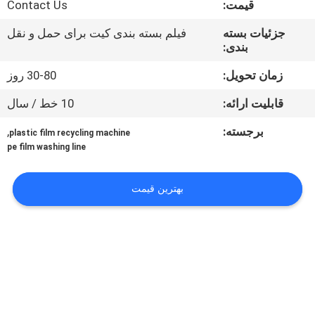
قیمت:
Contact Us
تور
کارخانه
جزئیات بسته
فیلم بسته بندی کیت برای حمل و نقل
بندی:
کنترل
زمان تحویل:
30-80 روز
کیفیت
قابلیت ارائه:
10 خط / سال
برجسته:
,
plastic film recycling machine
با
pe film washing line
ما
بهترین قیمت
تماس
بگیرید
درخواست
نقل
قول