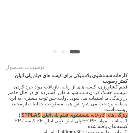
COMPANY
NEWS
نقشه
سایت
توضیحات محصول
PRIVACY
کارخانه شستشوی پلاستیکی برای کیسه های فیلم پلی اتیلن
کمتر رطوبت
POLICY
فیلم کشاورزی، کیسه های از زباله، بازیافت مواد خرد کردن
سیستم خشک کردن شستشو به طور گسترده ای در حال حاضر
در زندگی ما استفاده می شود، دولت چین توجه بیشتری به این
منطقه پرداخت می شود.
این همه مسئولیت حفاظت از محیط
زیست است
ویژگی های
کارخانه شستشوی فیلم پلی اتیلن
STPLAS
:
1. مناسب مواد: PP PP پلی اتیلن / پلی اتیلن PE کیسه / PP
کیسه های بافته شده
2. نهایی اندازه محصول: 30-40mm یا راه راه.