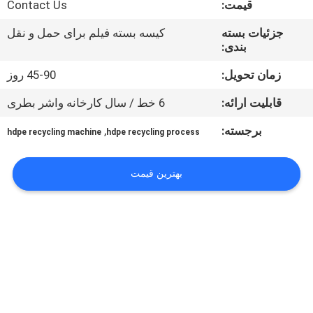
قیمت:
Contact Us
تور
کارخانه
جزئیات بسته
کیسه بسته فیلم برای حمل و نقل
بندی:
کنترل
زمان تحویل:
45-90 روز
کیفیت
قابلیت ارائه:
6 خط / سال کارخانه واشر بطری
برجسته:
,
hdpe recycling machine
hdpe recycling process
با
ما
بهترین قیمت
تماس
بگیرید
درخواست
نقل
قول