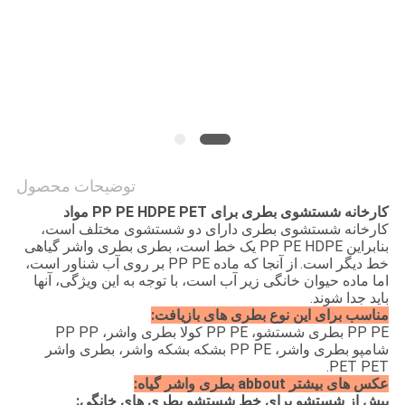
COMPANY
NEWS
نقشه
سایت
توضیحات محصول
کارخانه شستشوی بطری برای PP PE HDPE PET مواد
PRIVACY
کارخانه شستشوی بطری دارای دو شستشوی مختلف است،
بنابراین PP PE HDPE یک خط است، بطری بطری واشر گیاهی
POLICY
خط دیگر است.
از آنجا که ماده PP PE بر روی آب شناور است،
اما ماده حیوان خانگی زیر آب است، با توجه به این ویژگی، آنها
باید جدا شوند.
مناسب برای این نوع بطری های بازیافت:
PP PE بطری شستشو، PP PE کولا بطری واشر، PP PP
شامپو بطری واشر، PP PE بشکه بشکه واشر، بطری واشر
PET PET.
عکس های بیشتر abbout بطری واشر گیاه:
پیش از شستشو برای خط شستشو بطری های خانگی: