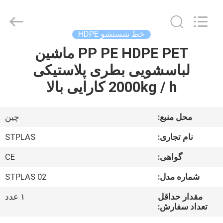
2026
SUZHOU
STPLAS
MACHINERY
CO.,LTD.
خط شستشو HDPE
All
Rights
Reserved.
PP PE HDPE PET ماشین
صفحه
لباسشویی بطری پلاستیکی
اصلی
2000kg / h کارایی بالا
محصولات
محل منبع:
چین
فیلم
نام تجاری:
STPLAS
های
گواهی:
CE
شماره مدل:
STPLAS 02
درباره
ما
مقدار حداقل
۱ عدد
تعداد سفارش: