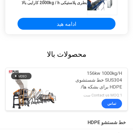
بطری پلاستیکی 2000kg / h کارایی بالا
ادامه هید
محصولات بالا
156kw 1000kg/H
SUS304 خط شستشوی
HDPE برای بشکه ها/
بطری ها/ سبد ها/ بشکه ها
Contact us MOQ:1 ست
تماس
خط شستشو HDPE