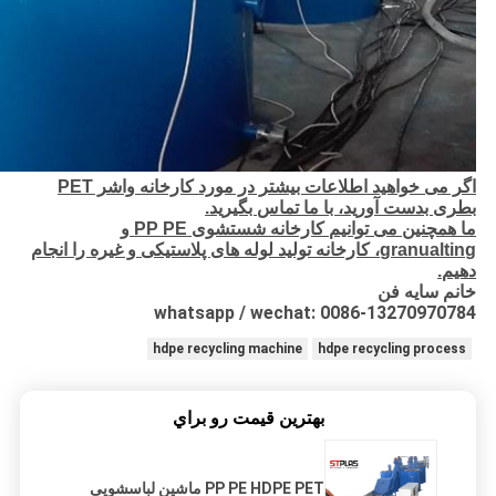
اگر می خواهید اطلاعات بیشتر در مورد کارخانه واشر PET
بطری بدست آورید، با ما تماس بگیرید.
ما همچنین می توانیم کارخانه شستشوی PP PE و
granualting، کارخانه تولید لوله های پلاستیکی و غیره را انجام
دهیم.
خانم سایه فن
whatsapp / wechat: 0086-13270970784
hdpe recycling machine
hdpe recycling process
بهترين قيمت رو براي
PP PE HDPE PET ماشین لباسشویی