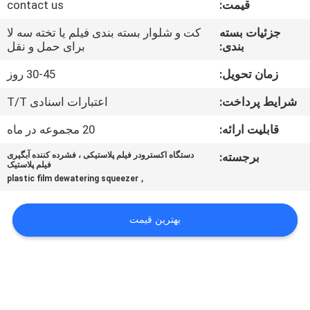
قیمت:
contact us
تور
کارخانه
جزئیات بسته
کت و شلوار بسته بندی فیلم یا تخته سه لا
بندی:
برای حمل و نقل
کنترل
زمان تحویل:
30-45 روز
کیفیت
شرایط پرداخت:
اعتبارات اسنادی T/T
قابلیت ارائه:
20 مجموعه در ماه
با
برجسته:
دستگاه اکسترودر فیلم پلاستیکی ، فشرده کننده آبگیری
ما
فیلم پلاستیک
,
plastic film dewatering squeezer
تماس
بگیرید
بهترین قیمت
درخواست
نقل
قول