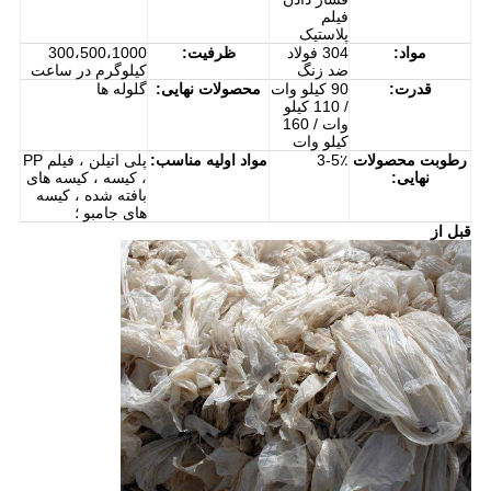
فیلم
پلاستیک
مواد:
304 فولاد
ظرفیت:
300،500،1000
ضد زنگ
کیلوگرم در ساعت
قدرت:
90 کیلو وات
محصولات نهایی:
گلوله ها
/ 110 کیلو
وات / 160
کیلو وات
رطوبت محصولات
3-5٪
مواد اولیه مناسب:
پلی اتیلن ، فیلم PP
نهایی:
، کیسه ، کیسه های
بافته شده ، کیسه
های جامبو ؛
قبل از