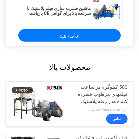
ماشین فشرده سازی فیلم پلاستیک با
سرعت بالا برای گواهی CE بازیافت
پلاستیک
ادامه هید
محصولات بالا
500 کیلوگرم در ساعت
فیلمهای مرطوب فشرده
کننده هدر رفته پلاستیک
کشاورزی خط کثیف
contact us MOQ:1 ست
شستشوی فیلم
تماس
فیلم اکستروژن خشک کن