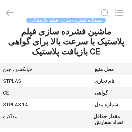
2026
SUZHOU
STPLAS
MACHINERY
CO.,LTD.
دستگاه فشرده سازی فیلم پلاستیکی
All
Rights
Reserved.
ماشین فشرده سازی فیلم
صفحه
پلاستیک با سرعت بالا برای گواهی
اصلی
CE بازیافت پلاستیک
محصولات
محل منبع:
جیانگسو ، چین
فیلم
نام تجاری:
STPLAS
های
گواهی:
CE
شماره مدل:
STPLAS 14
درباره
ما
مقدار حداقل
مذاکره
تعداد سفارش: