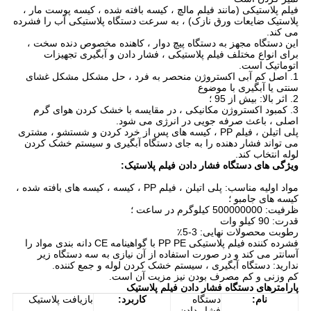
فیلم پلاستیکی (مانند فیلم مالچ ، کیسه بافته شده ، کیسه پوست مار ،
پلاستیک ضایعات ورق نازک) ، به سرعت دستگاه پلاستیکی آب را فشرده
می کند.
این دستگاه مجهز به دستگاه پیچ دوار ، کاهنده مخصوص دنده سخت ،
برای انواع مختلف فیلم پلاستیکی ، فشار دادن و آبگیری تجهیزات
اتوماتیک است.
1. اصل کم آبی اکستروژن منحصر به فرد ، حل مشکل مشکل غشای
سنتی یا آبگیری با موضوع
2. اثر بالا: بیش از 95 ؛
3. کمبود اکستروژن مکانیکی ، در مقایسه با خشک کردن هوای گرم
اصلی ، باعث صرفه جویی در انرژی می شود.
پلی اتیلن ، فیلم PP ، کیسه های پس از خرد کردن و شستشو ، مشتری
می تواند فشار دهنده را به جای دستگاه آبگیری و سیستم خشک کردن
لوله انتخاب کند.
ویژگی های دستگاه فشار دادن فیلم پلاستیک:
مواد اولیه مناسب: پلی اتیلن ، فیلم PP ، کیسه ، کیسه های بافته شده ،
کیسه های جامبو ؛
ظرفیت: 500000000 کیلوگرم در ساعت ؛
قدرت: 90 کیلو وات
رطوبت محصولات نهایی: 3-5٪
فشرده کننده فیلم پلاستیکی PP PE با گواهینامه CE دانه بندی مواد را
آسانتر می کند و در صورت استفاده از آن نیازی به سه دستگاه زیر
ندارید: دستگاه آبگیری ، سیستم خشک کردن لوله و جمع کننده.
کم وزنی و کم مصرف بودن نیز مزیت آن است.
پارامترهای دستگاه فشار دادن فیلم پلاستیک
نام:
دستگاه
کاربرد:
بازیافت پلاستیک
فشار دادن