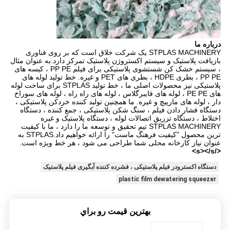
درباره ما
STPLAS MACHINERY یک شرکت خلاق است که بر روی فناوری
بازیافت پلاستیک و سیستم اکستروژن پلاستیک تمرکز دارد.به عنوان مثال
، سیستم خشک کن شستشوی پلاستیکی برای فیلم PP PE ، کیسه های
PP PE ، بطری HDPE ، بطری های PET و غیره. خط تولید لوله های
پلاستیکی نیز محصولات اصلی ما ، خط تولید STPLAS برای ساخت لوله
های PE PE ، لوله های فایبرگلاس ، لوله های راه راه ، لوله های سوراخ
دار ، لوله های مارپیچ و غیره. ما همچنین تولید کننده خردکن پلاستیکی ،
دستگاه فشار دادن فیلم ، سنگ شکن پلاستیکی ، جمع کننده ، دستگاه
اختلاط ، دستگاه تزریق اتصالات لوله ، دستگاه پلاستیک و غیره
STPLAS MACHINERY تیم تحقیق و توسعه ما را دارد ، ما با کیفیت
ترین محصول "کیفیت فرهنگ ماست" را ارائه خواهیم داد.STPLAS به
عنوان نیاز کارخانه محلی شما طراحی می شود ، هر خط ویژه است.
</s></s>
دستگاه اکسترودر فیلم پلاستیکی ، فشرده کننده آبگیری فیلم پلاستیک
plastic film dewatering squeezer
بهترين قيمت رو براي