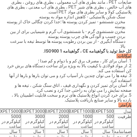
ضایعات PET ، مانند بطری های آب معمولی ، بطری های روغن ، بطری
های آب خالص ، بطری های شیر PET ، بطری های آب معدنی ، بطری های
پلاستیکی کولا و سایر بطری های مواد PET است.
سنگ شکن پلاستیکی - کاهش اندازه مواد به پوسته
مخزن شستشو - تمیز کردن پوسته ها ؛جدا کردن چگالی خاک از پوسته
پوسته
مخزن شستشوی گرم - با شستشوی آب گرم و شیمیایی برای از بین
بردن چسب و آلودگی های چرب پوسته پوسته
دستگاه آبگیری - از بین بردن رطوبت پوسته ها توسط تیغه با سرعت
بالا.
کل خط تولید با گواهینامه CE ، گواهینامه ISO900 1.
امکانات:
1. آسان برای کار ، مصرف برق کم و با دوام و کم صدا ؛
2. از مواد فولادی با کیفیت بالا به ویژه برای ساخت دستگاه های برش خرد
کن استفاده می کند.
3. تیغه ها را می توان چندین بار آسیاب کرد و می توان بارها و بارها از آنها
استفاده کرد.
4. آسان برای تمیز کردن و نگهداری.قیف ، اتاق سنگ شکن ، تیغه ها و
صفحه نمایش را می توان به راحتی جدا کرد و نصب کرد.
5. برای خرد کردن انواع پلاستیک های نرم و سخت.قابلیت اطمینان بالا ،
بازده بالا و سایر صنایع بازیافت پلاستیک.
پارامتر:
مدل
BXPET500
BXPET1000
BXPET2000
BXPET3000
XPET5000
ظرفیت
500
1000
2000
3000
5000
کیلوگرم در
کیلوگرم در
کیلوگرم در
کیلوگرم در
کیلوگرم در
ساعت
ساعت
ساعت
ساعت
ساعت
ضمانتنامه
1 سال
1 سال
1 سال
1 سال
1 سال
پیکربندی
سفارشی
سفارشی
سفارشی
سفارشی
سفارشی