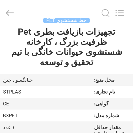
2026
SUZHOU
STPLAS
MACHINERY
CO.,LTD.
خط شستشوی PET
All
Rights
Reserved.
تجهیزات بازیافت بطری Pet
صفحه
ظرفیت بزرگ ، کارخانه
اصلی
شستشوی حیوانات خانگی با تیم
محصولات
تحقیق و توسعه
فیلم
محل منبع:
جیانگسو ، چین
های
نام تجاری:
STPLAS
گواهی:
CE
درباره
شماره مدل:
BXPET
ما
مقدار حداقل
۱ عدد