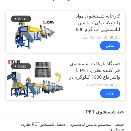
کارخانه شستشوی مواد
زائد پلاستیکی / ماشین
لباسشویی آب گرم 500
کیلوگرم در ساعت
Contact Us MOQ:۱ عدد
تماس
دستگاه بازیافت شستشوی
خردکننده بطری PET با
واشر داغ 1000 کیلوگرم در
ساعت
Contact Us MOQ:۱ عدد
تماس
خط شستشوی PET
صنعتی شستشو ماشین لباسشویی، سطل شستشو PET بطری
شستشو