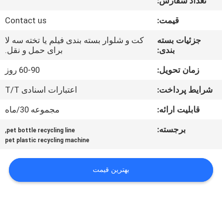
تعداد سفارش:
تور
قیمت:
Contact us
کارخانه
جزئیات بسته
کت و شلوار بسته بندی فیلم یا تخته سه لا
بندی:
برای حمل و نقل.
کنترل
کیفیت
زمان تحویل:
60-90 روز
شرایط پرداخت:
اعتبارات اسنادی T/T
با
قابلیت ارائه:
مجموعه 30/ماه
ما
برجسته:
,
pet bottle recycling line
تماس
pet plastic recycling machine
بگیرید
بهترین قیمت
درخواست
نقل
قول