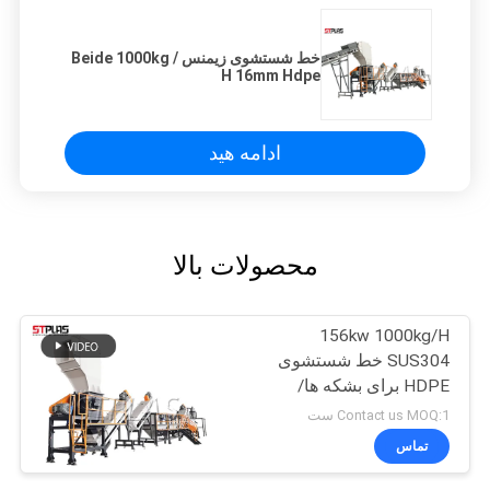
خط شستشوی زیمنس Beide 1000kg /
H 16mm Hdpe
ادامه هید
محصولات بالا
156kw 1000kg/H
SUS304 خط شستشوی
HDPE برای بشکه ها/
بطری ها/ سبد ها/ بشکه ها
Contact us MOQ:1 ست
تماس