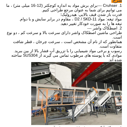
شرح:
1. Cruhser ---
برای برش مواد به اندازه کوچکتر (12-16 میلی متر) ، ما
می توانیم برای شما به عنوان مرجع طراحی کنیم.
قدرت باز شدن قیف بالایی: هیدرولیک؛
مواد تیغه: مواد D2 / SKD-11 ، مقاوم در برابر سایش و با دوام.
تیغه ها را به صورت خودکار تغییر دهید.
2. اصطکاک واشر ---
طراحی ماشین اصطکاک واشر دارای سرعت بالا و سرعت کم ، دو نوع
است.
همانطور که از نام آن مشخص است ، سرعت چرخان ، قطر شافت
متفاوت است.
رسوب و برخی مواد شیمیایی را با تزریق آب فشار بالا از بین ببرید.
موادی که با پوسته های مرطوب تماس می گیرند از SUS304 ساخته
شده اند.