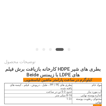
COMPANY
NEWS
نقشه
سایت
PRIVACY
توضیحات محصول
POLICY
بطری های شیر HDPE کارخانه بازیافت برش فیلم
های LDPE با زیمنس Beide
1000 کیلوگرم در ساعت پارامتر ماشین لباسشویی:
مواد خام
بطری های PP / PE ، طبل ، درپوش ، فیلم ، کیسه های
بافته شده
آب مورد نیاز
حدود 3-5 تن در ساعت
اندازه پوسته نهایی
8-16 میلی متر
محتوای رطوبت پوسته
1-3٪
نهایی