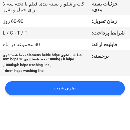
تور
جزئیات بسته
کت و شلوار بسته بندی فیلم یا تخته سه لا
بندی:
برای حمل و نقل.
کارخانه
زمان تحویل:
60-90 روز
کنترل
شرایط پرداخت:
L / C ، T / T
کیفیت
قابلیت ارائه:
30 مجموعه در ماه
برجسته:
خط شستشوی siemens beide hdpe ، خط شستشوی
با
1000kg / h hdpe ، خط شستشوی 16 mm hdpe
,
,
1000kg/h hdpe washing line
ما
16mm hdpe washing line
تماس
بهترین قیمت
بگیرید
درخواست
نقل
قول