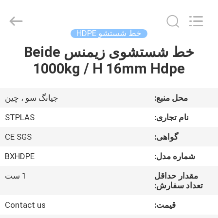
2026
SUZHOU
STPLAS
MACHINERY
CO.,LTD.
خط شستشو HDPE
All
Rights
Reserved.
خط شستشوی زیمنس Beide
صفحه
1000kg / H 16mm Hdpe
اصلی
محصولات
محل منبع:
جیانگ سو ، چین
نام تجاری:
STPLAS
فیلم
گواهی:
CE SGS
های
شماره مدل:
BXHDPE
درباره
مقدار حداقل
1 ست
تعداد سفارش:
ما
قیمت:
Contact us