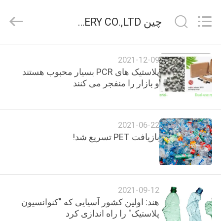
2026
SUZHOU
STPLAS
چین SUZHOU STPLAS MACHINERY CO.,LTD اخبار شرکت
MACHINERY
CO.,LTD.
All
Rights
Reserved.
صفحه
2021-12-09
اصلی
پلاستیک های PCR بسیار محبوب هستند
و بازار را منفجر می کنند
محصولات
2021-06-22
فیلم
بازیافت PET تسریع شد!
های
درباره
2021-09-12
ما
هند: اولین کشور آسیایی که "کنوانسیون
پلاستیک" را راه اندازی کرد