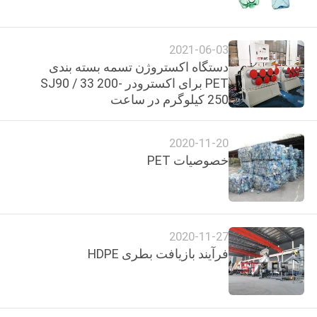
تور
کارخانه
2021-06-03
دستگاه اکستروژن تسمه بسته بندی
کنترل
PET برای اکسترودر SJ90 / 33 200-
250 کیلوگرم در ساعت
کیفیت
2020-11-20
با
خصوصیات PET
ما
تماس
بگیرید
2020-11-27
فرآیند بازیافت بطری HDPE
درخواست
نقل
قول